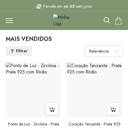
Parcele em até
6X
sem juros
Joias
que acompanham seus momentos
Frete grátis para todo
Brasil
MAIS VENDIDOS
Parcele em até
6X
sem juros
Filtrar
Joias
que acompanham seus momentos
Ponto de Luz - Zircônia - Prata
Coração Tanzanita - Prata 925