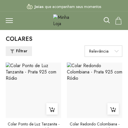
Joias
que acompanham seus momentos
Frete grátis para todo
Brasil
Parcele em até
6X
sem juros
COLARES
Joias
que acompanham seus momentos
Filtrar
Colar Ponto de Luz Tanzanita -
Colar Redondo Colombiana -