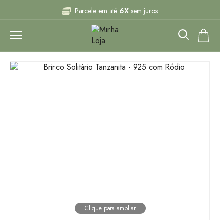
Parcele em até
6X
sem juros
Joias
que acompanham seus momentos
Frete grátis para todo
Brasil
Parcele em até
6X
sem juros
Joias
que acompanham seus momentos
Clique para ampliar